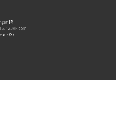
ungen
MTS, 123RF.com
tware KG