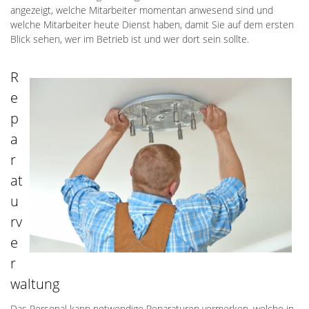
angezeigt, welche Mitarbeiter momentan anwesend sind und
welche Mitarbeiter heute Dienst haben, damit Sie auf dem ersten
Blick sehen, wer im Betrieb ist und wer dort sein sollte.
R
e
p
a
r
at
u
rv
e
r
waltung
Das Personal kann notwendige Reparaturen vermerken, welche in