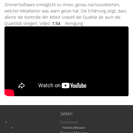
ZimmerSoftware ermöglicht es Ihnen, genau nachzuvollziehen,
welcher Mitarbeiter was wann getan hat. Die Erfahrung zeigt, dass
alleine die Kontrolle der Arbeit sowohl die Qualität als auch die
Quantität steigert. Video:
1:54
Reinigung
Seiten
Funktionen
Hotelsoftware
Channel-Manager