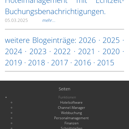
Hotelmanagement mit Echtzeit-
Buchungsbenachrichtigungen.
05.03.2025
mehr...
weitere Blogeinträge:
2026
·
2025
·
2024
·
2023
·
2022
·
2021
·
2020
·
2019
·
2018
·
2017
·
2016
·
2015
Seiten
Funktionen
Hotelsoftware
Channel-Manager
Webbuchung
Personalmanagement
Finanzen
Schnittstellen